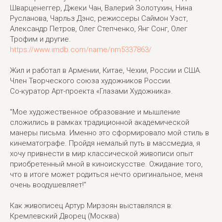
Шварценеггер, Джеки Чан, Валерий Золотухин, Нина
Русланова, Чарльз Дэнс, режиссеры Саймон Уэст,
Александр Петров, Олег Степченко, Янг Сонг, Олег
Трофим и другие.
https://www.imdb.com/name/nm5337863/
Жил и работал в Армении, Китае, Чехии, России и США.
Член Творческого союза художников России.
Со-куратор Арт-проекта «Глазами Художника».
"Мое художественное образование и мышление
сложились в рамках традиционной академической
манеры письма. Именно это сформировало мой стиль в
кинематографе. Пройдя немалый путь в массмедиа, я
хочу привнести в мир классической живописи опыт
приобретенный мной в киноискусстве. Ожидание того,
что в итоге может родиться нечто оригинальное, меня
очень воодушевляет!"
Как живописец Артур Мирзоян выставлялся в:
Кремлевский Дворец (Москва)