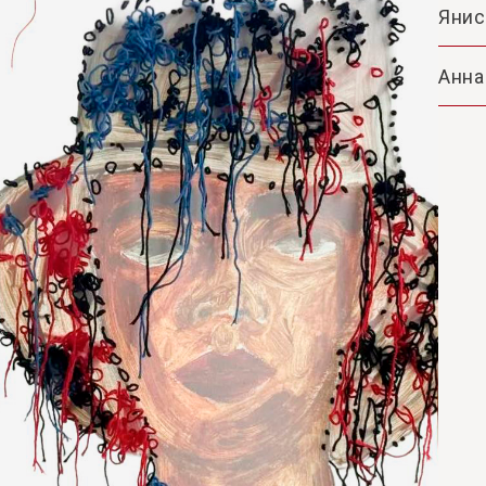
Янис
Анна