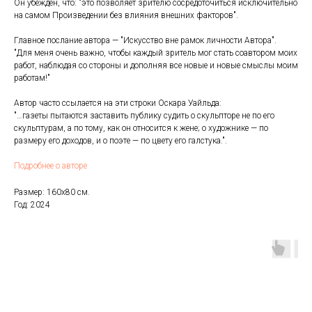
Он убежден, что: "это позволяет зрителю сосредоточиться исключительно
на самом Произведении без влияния внешних факторов".
Главное послание автора — "Искусство вне рамок личности Автора".
"Для меня очень важно, чтобы каждый зритель мог стать соавтором моих
работ, наблюдая со стороны и дополняя все новые и новые смыслы моим
работам!"
Автор часто ссылается на эти строки Оскара Уайльда:
"…газеты пытаются заставить публику судить о скульпторе не по его
скульптурам, а по тому, как он относится к жене; о художнике — по
размеру его доходов, и о поэте — по цвету его галстука.".
Подробнее о авторе
Размер: 160х80 см.
Год: 2024