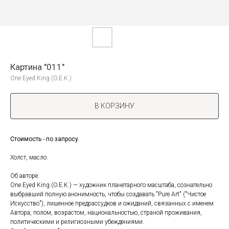
Картина "011"
One Eyed King (O.E.K.)
В КОРЗИНУ
Стоимость - по запросу.
Холст, масло.
Об авторе:
One Eyed King (O.E.K.) — художник планетарного масштаба, сознательно
выбравший полную анонимность, чтобы создавать "Pure Art" ("Чистое
Искусство"), лишенное предрассудков и ожиданий, связанных с именем
Автора, полом, возрастом, национальностью, страной проживания,
политическими и религиозными убеждениями.