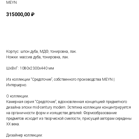
MEYN
315000,00
₽
В КОРЗИНУ
Корпус: шпон дуба, МДФ, тонировка, лак.
Ножки: массив дуба, тонировка, лак.
ШxВxГ: 1080x2300x440 мм
Из коллекции “Средоточие”, собственного производства MEYN |
Интерьерно.
О коллекции.
Камерная серия “Средоточие”, вдохновленная концепцией предметного
дизайна эпохи mid-century modern. Эстетика коллекции концентрируется
на органичности форм и изяществе деталей. Формообразование
предметов исходит из творческой смелости, присущей авторам середины
ХХ века.
Дизайнер коллекции: