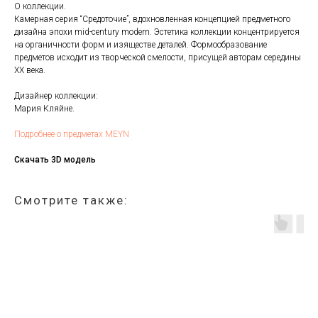
О коллекции.
Камерная серия “Средоточие”, вдохновленная концепцией предметного
дизайна эпохи mid-century modern. Эстетика коллекции концентрируется
на органичности форм и изяществе деталей. Формообразование
предметов исходит из творческой смелости, присущей авторам середины
ХХ века.
Дизайнер коллекции:
Мария Кляйне.
Подробнее о предметах MEYN
Скачать 3D модель
Смотрите также: