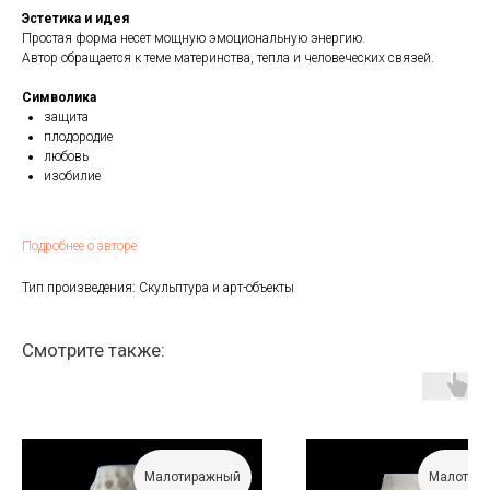
Эстетика и идея
Простая форма несет мощную эмоциональную энергию.
Автор обращается к теме материнства, тепла и человеческих связей.
Символика
защита
плодородие
любовь
изобилие
Подробнее о авторе
Тип произведения: Скульптура и арт-объекты
Смотрите также:
Малотиражный
Малотир