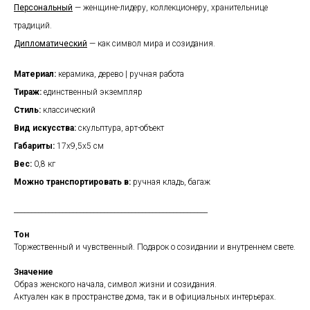
Персональный
— женщине-лидеру, коллекционеру, хранительнице
традиций.
Дипломатический
— как символ мира и созидания.
Материал:
керамика, дерево | ручная работа
Тираж:
единственный экземпляр
Стиль:
классический
Вид искусства:
скульптура, арт-объект
Габариты:
17х9,5х5 см
Вес:
0,8 кг
Можно транспортировать в:
ручная кладь, багаж
________________________________________________________
Тон
Торжественный и чувственный. Подарок о созидании и внутреннем свете.
Значение
Образ женского начала, символ жизни и созидания.
Актуален как в пространстве дома, так и в официальных интерьерах.