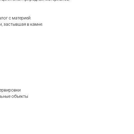
лог с материей.
, застывшая в камне.
сервировки
льные объекты