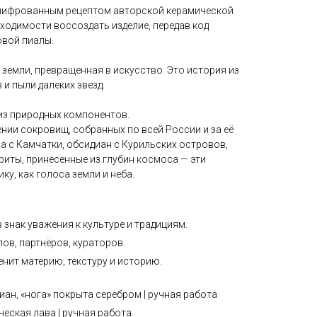
ашифрованным рецептом авторской керамической
ходимости воссоздать изделие, передав код
овой пиалы.
 земли, превращенная в искусство. Это история из
 и пыли далеких звезд.
из природных компонентов.
нии сокровищ, собранных по всей России и за её
а с Камчатки, обсидиан с Курильских островов,
риты, принесенные из глубин космоса — эти
ку, как голоса земли и неба.
 знак уважения к культуре и традициям.
ов, партнёров, кураторов.
ценит материю, текстуру и историю.
диан,
«нога» покрыта серебром
| ручная работа
ческая лава | ручная работа