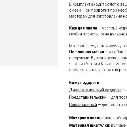
В комплект входит холст с з
смеси — он позволит при необ
мастерам для изготовления н
Каждая пиала
— частица недр
глубин планеты, огня вулканов
Материал создаётся вручную 
Но главная магия
— в добавле
пределами. Вулканическая лав
яшма из Алтая и Крыма, метео
элементы вплетаются в керами
Кому подарить
Дипломатический подарок
— в
Представительский
— для посл
Персональный
— для тех, кто 
Материал пиалы:
лава, обси
Материал шкатулки:
вулкани