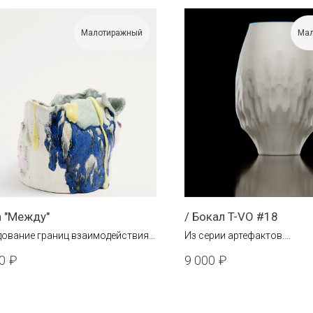
Малотиражный
Мал
а "Между"
/ Бокал T-VO #18
ование границ взаимодействия
Из серии артефактов.
ала, формы и цвета
Бисквитный фарфор, глазу
0
₽
9 000
₽