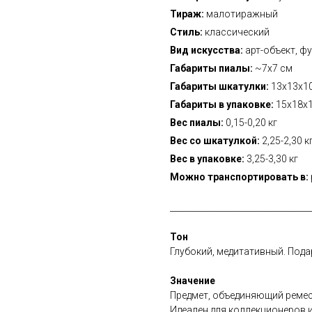
Тираж:
малотиражный
Стиль:
классический
Вид искусства:
арт-объект, ф
Габариты пиалы:
~7х7 см
Габариты шкатулки:
13х13х10
Габариты в упаковке:
15х18х
Вес пиалы:
0,15-0,20 кг
Вес со шкатулкой:
2,25-2,30 к
Вес в упаковке:
3,25-3,30 кг
Можно транспортировать в:
__________________________________
Тон
Глубокий, медитативный. Пода
Значение
Предмет, объединяющий ремес
Идеален для коллекционеров 