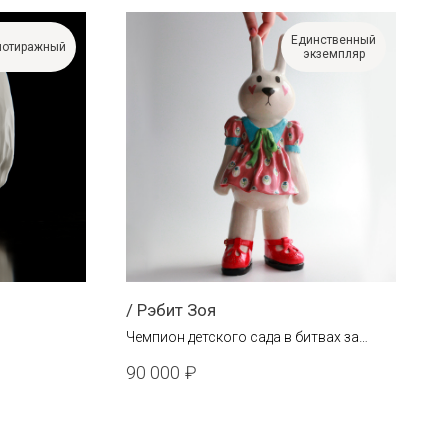
Единственный
отиражный
экземпляр
/ Рэбит Зоя
Чемпион детского сада в битвах за
рь.
горбушку.
90 000
₽