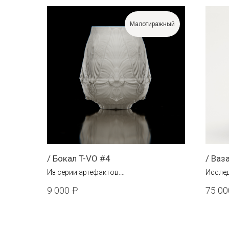
Малотиражный
/ Бокал T-VO #4
/ Ваз
Из серии артефактов.
Исслед
Бисквитный фарфор, глазурь.
матери
9 000
₽
75 00