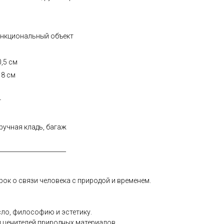
ункциональный объект
,5 см
18 см
г
ручная кладь, багаж
______________________
рок о связи человека с природой и временем.
ло, философию и эстетику.
и ценителей природных материалов.