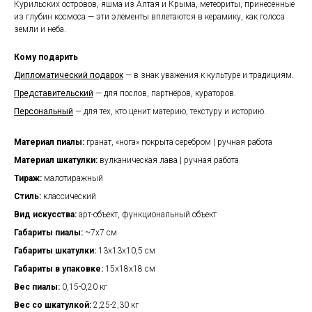
Курильских островов, яшма из Алтая и Крыма, метеориты, принесенные
из глубин космоса — эти элементы вплетаются в керамику, как голоса
земли и неба.
Кому подарить
Дипломатический подарок
— в знак уважения к культуре и традициям.
Представительский
— для послов, партнёров, кураторов.
Персональный
— для тех, кто ценит материю, текстуру и историю.
Материал пиалы:
гранат, «нога» покрыта серебром | ручная работа
Материал шкатулки:
вулканическая лава | ручная работа
Тираж:
малотиражный
Стиль:
классический
Вид искусства:
арт-объект, функциональный объект
Габариты пиалы:
~7х7 см
Габариты шкатулки:
13х13х10,5 см
Габариты в упаковке:
15х18х18 см
Вес пиалы:
0,15-0,20 кг
Вес со шкатулкой:
2,25-2,30 кг