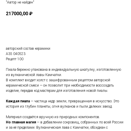
"Автор не найден"
217000,00
₽
В КОРЗИНУ
авторский состав керамики
A35 040523
Рецепт 100
Пиала бережно упакована в индивидуальную шкатулку, изготовленную
из вулканической лавы Камчатки.
В комплект входит холст с зашифрованным рецептом авторской
керамической смеси — он позволит при необходимости воссоздать
изделие, передав код мастерам для изготовления новой пиалы.
Каждая пиала
— частица недр земли, превращенная в искусство. Это
история из глубин планеты, огня вулканов и пыли далеких звезд.
Материал создаётся вручную из природных компонентов.
Но главная магия
— в добавлении сокровищ, собранных по всей России
и за её пределами. Вулканическая лава с Камчатки, обсидиан с