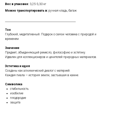
Вес в упаковке:
3,25-3,30 кг
Можно транспортировать в:
ручная кладь, багаж
________________________________________________________
Тон
Глубокий, медитативный. Подарок о связи человека с природой и
временем.
Значение
Предмет, объединяющий ремесло, философию и эстетику.
Идеален для коллекционеров и ценителей природных материалов.
Эстетика и идея
Созданы как алхимический диалог с материей.
Каждая пиала — история земли, застывшая в камне.
Символика
стабильность
изобилие
плодородие
защита