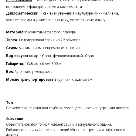
Персональный
— коллекционеру,
персоне с утонченным вкусом,
вниманием к фактуре, форме и тактильности.
Дипломатический
—
как знак уважения к культуре минимализма,
чистоте формы и универсальному художественному языку.
Материал:
б
исквитный фарфор, глазурь.
Тираж:
малотиражная серия из 23 объектов
Стиль:
минимализм, современная пластика
Вид искусства:
арт-объект, функциональный объект
Габариты:
10х8 см, объем 300 мл
Вес:
*уточните у менеджера
Можно транспортировать в:
ручная кладь, багаж
________________________________________________________
Тон
Спокойствие, тактильная глубина, созерцательность, внутренняя чистота.
Значение
Объект становится точкой концентрации и визуального отдыха.
Работает как личный артефакт - тихий объект настроения и внутреннего
фокуса.